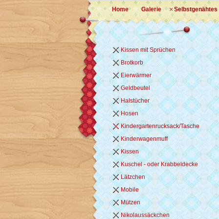
Home
Galerie
Selbstgenähtes
Kissen mit Sprüchen
Brotkorb
Eierwärmer
Geldbeutel
Halstücher
Hosen
Kindergartenrucksack/Tasche
Kinderwagenmuff
Kissen
Kuschel - oder Krabbeldecke
Lätzchen
Mobile
Mützen
Nikolaussäckchen