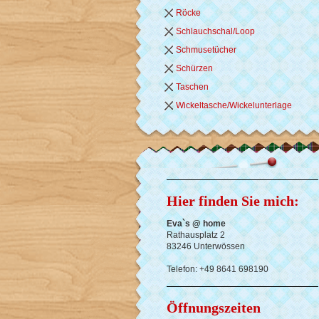
Röcke
Schlauchschal/Loop
Schmusetücher
Schürzen
Taschen
Wickeltasche/Wickelunterlage
Hier finden Sie mich:
Eva`s @ home
Rathausplatz
2
83246
Unterwössen
Telefon:
+49 8641 698190
Öffnungszeiten