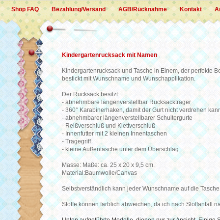
Shop FAQ
Bezahlung/Versand
AGB/Rücknahme
Kontakt
A
Kindergartenrucksack mit Namen
Kindergartenrucksack und Tasche in Einem, der perfekte Begl
bestickt mit Wunschname und Wunschapplikation.
Der Rucksack besitzt:
- abnehmbare längenverstellbar Rucksackträger
- 360° Karabinerhaken, damit der Gurt nicht verdrehen kan
- abnehmbarer längenverstellbarer Schultergurte
- Reißverschluß und Klettverschluß
- Innenfutter mit 2 kleinen Innentaschen
- Tragegriff
- kleine Außentasche unter dem Überschlag
Masse: Maße: ca. 25 x 20 x 9,5 cm.
Material:Baumwolle/Canvas
Selbstverständlich kann jeder Wunschname auf die Tasche
Stoffe können farblich abweichen, da ich nach Stoffanfall n